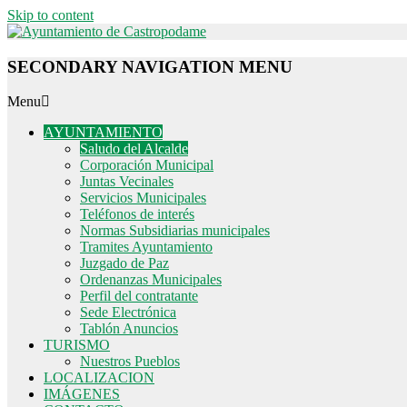
Skip to content
SECONDARY NAVIGATION MENU
Menu
AYUNTAMIENTO
Saludo del Alcalde
Corporación Municipal
Juntas Vecinales
Servicios Municipales
Teléfonos de interés
Normas Subsidiarias municipales
Tramites Ayuntamiento
Juzgado de Paz
Ordenanzas Municipales
Perfil del contratante
Sede Electrónica
Tablón Anuncios
TURISMO
Nuestros Pueblos
LOCALIZACION
IMÁGENES