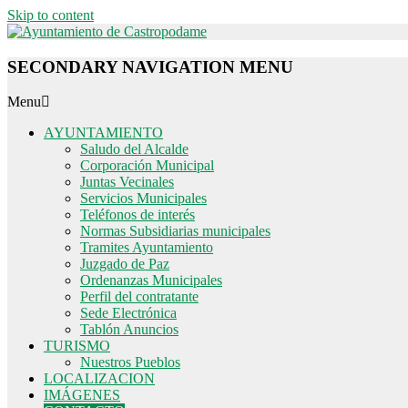
Skip to content
SECONDARY NAVIGATION MENU
Menu
AYUNTAMIENTO
Saludo del Alcalde
Corporación Municipal
Juntas Vecinales
Servicios Municipales
Teléfonos de interés
Normas Subsidiarias municipales
Tramites Ayuntamiento
Juzgado de Paz
Ordenanzas Municipales
Perfil del contratante
Sede Electrónica
Tablón Anuncios
TURISMO
Nuestros Pueblos
LOCALIZACION
IMÁGENES