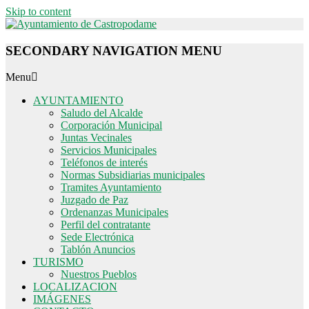
Skip to content
SECONDARY NAVIGATION MENU
Menu
AYUNTAMIENTO
Saludo del Alcalde
Corporación Municipal
Juntas Vecinales
Servicios Municipales
Teléfonos de interés
Normas Subsidiarias municipales
Tramites Ayuntamiento
Juzgado de Paz
Ordenanzas Municipales
Perfil del contratante
Sede Electrónica
Tablón Anuncios
TURISMO
Nuestros Pueblos
LOCALIZACION
IMÁGENES